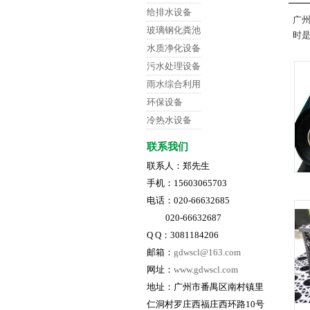
给排水设备
广州
玻璃钢化粪池
时是
水质净化设备
污水处理设备
雨水综合利用
环保设备
冷热水设备
联系我们
联系人：郑先生
手机：15603065703
电话：020-66632685
020-66632687
Q Q：3081184206
邮箱：
gdwscl@163.com
网址：
www.gdwscl.com
地址：广州市番禺区南村镇里
仁洞村罗庄西福庄西环路10号